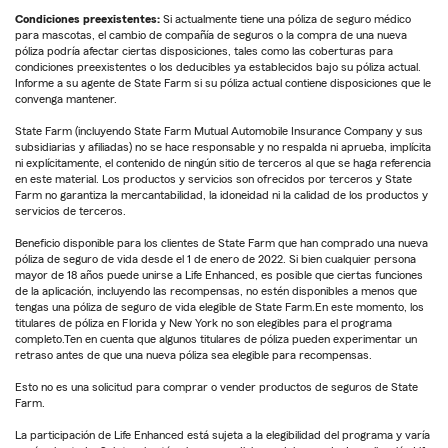
Condiciones preexistentes:
Si actualmente tiene una póliza de seguro médico
para mascotas, el cambio de compañía de seguros o la compra de una nueva
póliza podría afectar ciertas disposiciones, tales como las coberturas para
condiciones preexistentes o los deducibles ya establecidos bajo su póliza actual.
Informe a su agente de State Farm si su póliza actual contiene disposiciones que le
convenga mantener.
State Farm (incluyendo State Farm Mutual Automobile Insurance Company y sus
subsidiarias y afiliadas) no se hace responsable y no respalda ni aprueba, implícita
ni explícitamente, el contenido de ningún sitio de terceros al que se haga referencia
en este material. Los productos y servicios son ofrecidos por terceros y State
Farm no garantiza la mercantabilidad, la idoneidad ni la calidad de los productos y
servicios de terceros.
Beneficio disponible para los clientes de State Farm que han comprado una nueva
póliza de seguro de vida desde el 1 de enero de 2022. Si bien cualquier persona
mayor de 18 años puede unirse a Life Enhanced, es posible que ciertas funciones
de la aplicación, incluyendo las recompensas, no estén disponibles a menos que
tengas una póliza de seguro de vida elegible de State Farm.En este momento, los
titulares de póliza en Florida y New York no son elegibles para el programa
completo.Ten en cuenta que algunos titulares de póliza pueden experimentar un
retraso antes de que una nueva póliza sea elegible para recompensas.
Esto no es una solicitud para comprar o vender productos de seguros de State
Farm.
La participación de Life Enhanced está sujeta a la elegibilidad del programa y varía