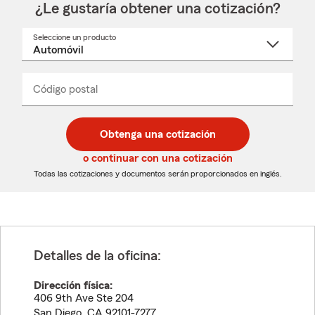
¿Le gustaría obtener una cotización?
Seleccione un producto
Seleccione
un
nombre
de
producto
del
Código postal
Ingresa
Ingresa
_____
menú
un
un
desplegable
código
código
postal
postal
Obtenga una cotización
de
de
5
5
o continuar con una cotización
dígitos
dígitos
Todas las cotizaciones y documentos serán proporcionados en inglés.
Detalles de la oficina:
Dirección física:
406 9th Ave Ste 204
San Diego
,
CA
92101-7277