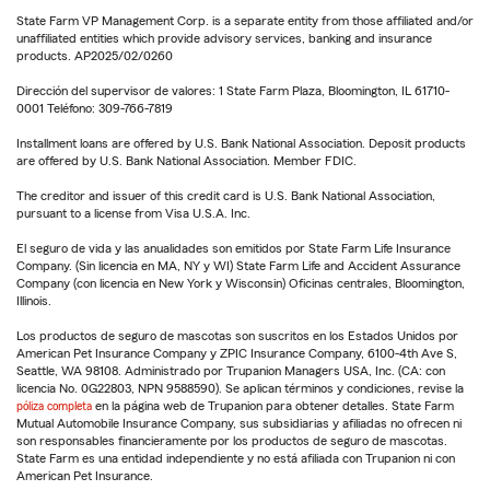
State Farm VP Management Corp. is a separate entity from those affiliated and/or
unaffiliated entities which provide advisory services, banking and insurance
products. AP2025/02/0260
Dirección del supervisor de valores: 1 State Farm Plaza, Bloomington, IL 61710-
0001 Teléfono: 309-766-7819
Installment loans are offered by U.S. Bank National Association. Deposit products
are offered by U.S. Bank National Association. Member FDIC.
The creditor and issuer of this credit card is U.S. Bank National Association,
pursuant to a license from Visa U.S.A. Inc.
El seguro de vida y las anualidades son emitidos por State Farm Life Insurance
Company. (Sin licencia en MA, NY y WI) State Farm Life and Accident Assurance
Company (con licencia en New York y Wisconsin) Oficinas centrales, Bloomington,
Illinois.
Los productos de seguro de mascotas son suscritos en los Estados Unidos por
American Pet Insurance Company y ZPIC Insurance Company, 6100-4th Ave S,
Seattle, WA 98108. Administrado por Trupanion Managers USA, Inc. (CA: con
licencia No. 0G22803, NPN 9588590). Se aplican términos y condiciones, revise la
póliza completa
en la página web de Trupanion para obtener detalles. State Farm
Mutual Automobile Insurance Company, sus subsidiarias y afiliadas no ofrecen ni
son responsables financieramente por los productos de seguro de mascotas.
State Farm es una entidad independiente y no está afiliada con Trupanion ni con
American Pet Insurance.