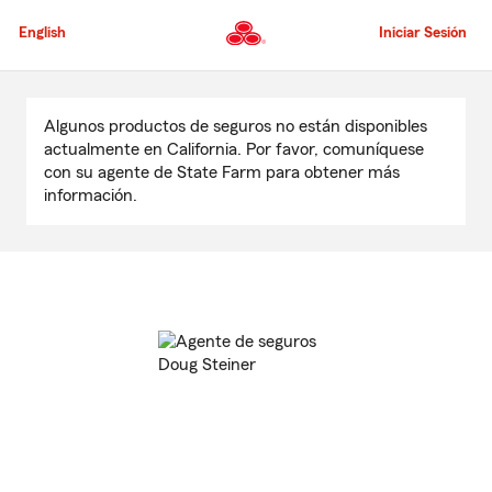
Pasar
al
English
Iniciar Sesión
contenido
principal
Comienzo
del
Algunos productos de seguros no están disponibles
contenido
actualmente en California. Por favor, comuníquese
principal
con su agente de State Farm para obtener más
información.