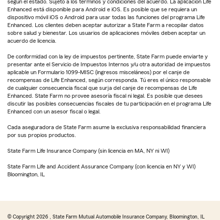
según el estado. Sujeto a los términos y condiciones del acuerdo. La aplicación Life
Enhanced está disponible para Android e iOS. Es posible que se requiera un
dispositivo móvil iOS o Android para usar todas las funciones del programa Life
Enhanced. Los clientes deben aceptar autorizar a State Farm a recopilar datos
sobre salud y bienestar. Los usuarios de aplicaciones móviles deben aceptar un
acuerdo de licencia.
De conformidad con la ley de impuestos pertinente, State Farm puede enviarte y
presentar ante el Servicio de Impuestos Internos y/u otra autoridad de impuestos
aplicable un Formulario 1099-MISC (ingresos misceláneos) por el canje de
recompensas de Life Enhanced, según corresponda. Tú eres el único responsable
de cualquier consecuencia fiscal que surja del canje de recompensas de Life
Enhanced. State Farm no provee asesoría fiscal ni legal. Es posible que desees
discutir las posibles consecuencias fiscales de tu participación en el programa Life
Enhanced con un asesor fiscal o legal.
Cada aseguradora de State Farm asume la exclusiva responsabilidad financiera
por sus propios productos.
State Farm Life Insurance Company (sin licencia en MA, NY ni WI)
State Farm Life and Accident Assurance Company (con licencia en NY y WI)
Bloomington, IL
© Copyright
2026
, State Farm Mutual Automobile Insurance Company, Bloomington, IL